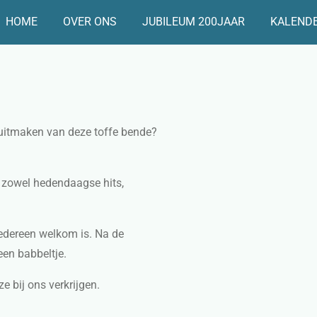
HOME
OVER ONS
JUBILEUM 200JAAR
KALEND
l uitmaken van deze toffe bende?
e zowel hedendaagse hits,
iedereen welkom is. Na de
n een babbeltje.
e bij ons verkrijgen.