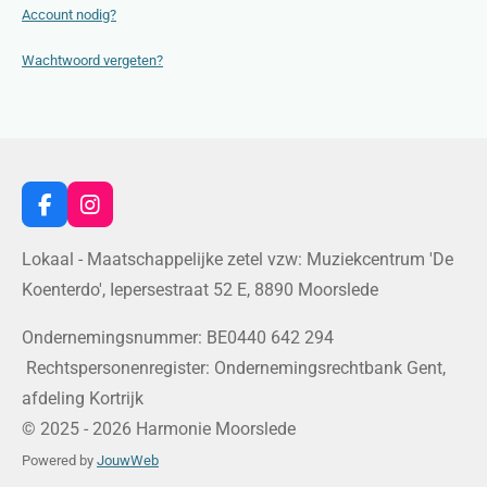
Account nodig?
Wachtwoord vergeten?
F
I
a
n
c
s
Lokaal - Maatschappelijke zetel vzw: Muziekcentrum 'De
e
t
Koenterdo', Iepersestraat 52 E, 8890 Moorslede
b
a
o
g
o
r
Ondernemingsnummer: BE0440 642 294
k
a
Rechtspersonenregister: Ondernemingsrechtbank Gent,
m
afdeling Kortrijk
© 2025 - 2026 Harmonie Moorslede
Powered by
JouwWeb