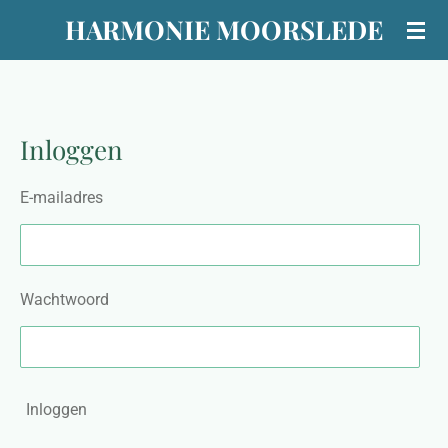
HARMONIE MOORSLEDE
Ga
direct
naar
de
hoofdinhoud
Inloggen
E-mailadres
Wachtwoord
Inloggen